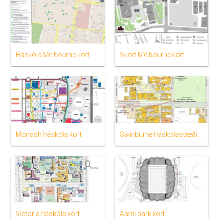
Háskóla Melbourne kort
Skort Melbourne kort
Monash háskóla kort
Swinburne háskólasvæðinu kort
Victoria háskóla kort
Aami park kort