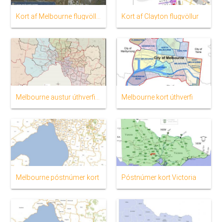
Kort af Melbourne flugvöllur
Kort af Clayton flugvöllur
Melbourne austur úthverfi kort
Melbourne kort úthverfi
Melbourne póstnúmer kort
Póstnúmer kort Victoria