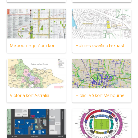
Melbourne görðum kort
Holmes svæðinu læknastöðinni kort
Victoria kort Ástralía
Hjólið leið kort Melbourne