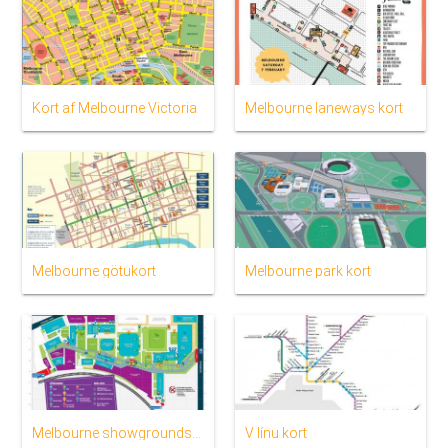
Kort af Melbourne Victoria
Melbourne laneways kort
Melbourne götukort
Melbourne park kort
Melbourne showgrounds kort
V línu kort