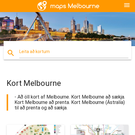
menu
search
Leita að kortum
Kort Melbourne
- Að öll kort af Melbourne. Kort Melbourne að sækja.
Kort Melbourne að prenta. Kort Melbourne (Ástralía)
til að prenta og að sækja.