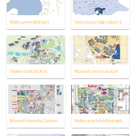
Melbourne ráðið kort
Viktorískum blæ ráðum kort
Deakin háskóla kort
Monash peninsula kort
Monash háskóla Clayton háskólasvæðinu kort
Melbourne háskólasvæðinu kort