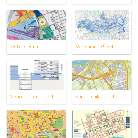
Kort af stjörnu
Melbourne flóð kort
Melbourne central kort
Kórónu spilavíti kort