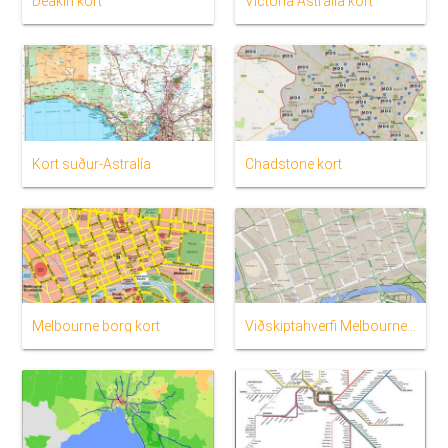
Deakin kort
Victoria Ástralía kort
Kort suður-Ástralía
Chadstone kort
Melbourne borg kort
Viðskiptahverfi Melbourne kort