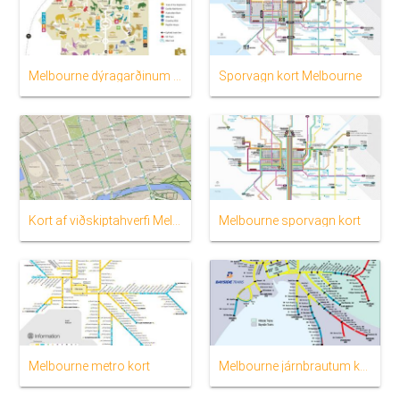
Melbourne dýragarðinum kort
Sporvagn kort Melbourne
Kort af viðskiptahverfi Melbourne
Melbourne sporvagn kort
Melbourne metro kort
Melbourne járnbrautum kort