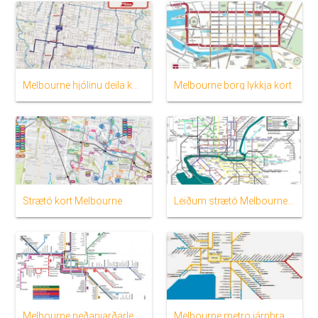
Melbourne hjólinu deila kort
Melbourne borg lykkja kort
Strætó kort Melbourne
Leiðum strætó Melbourne kort
Melbourne neðanjarðarlestinni kort
Melbourne metro járnbrautum kort