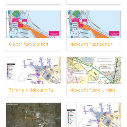
Clayton flugvöllur kort
Melbourne flugstöðina 4 kort
Terminal 4 Melbourne flugvöllur kort
Melbourne flugvöllur bílastæði kort