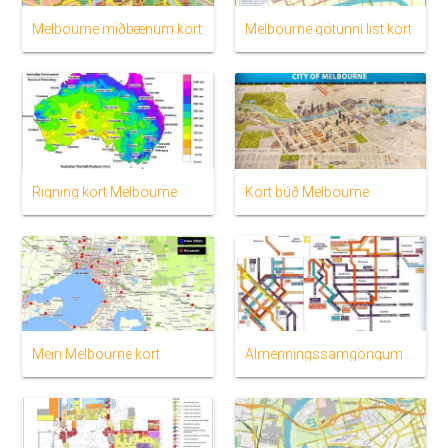
Melbourne miðbænum kort
Melbourne götunni list kort
Rigning kort Melbourne
Kort búð Melbourne
Meiri Melbourne kort
Almenningssamgöngum kort Melbourne