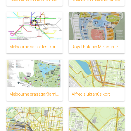
Melbourne næsta lest kort
Royal botanic Melbourne kort
Melbourne grasagarðarnir kort
Alfred sjúkrahús kort