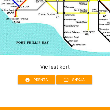
Vic lest kort
print
system_update_alt
PRENTA
SÆKJA