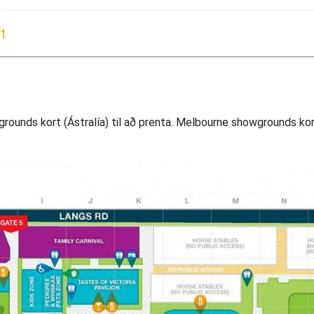
t
nds kort (Ástralía) til að prenta. Melbourne showgrounds kort (